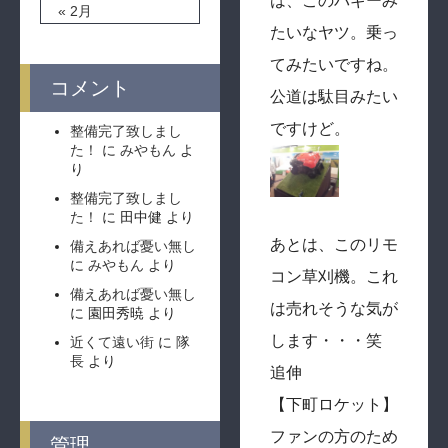
は、このバギーみ
« 2月
たいなヤツ。乗っ
てみたいですね。
コメント
公道は駄目みたい
ですけど。
整備完了致しまし
た！
に
みやもん
よ
り
整備完了致しまし
た！
に
田中健
より
あとは、このリモ
備えあれば憂い無し
に
みやもん
より
コン草刈機。これ
備えあれば憂い無し
は売れそうな気が
に
園田秀暁
より
します・・・笑
近くて遠い街
に
隊
長
より
追伸
【下町ロケット】
ファンの方のため
管理