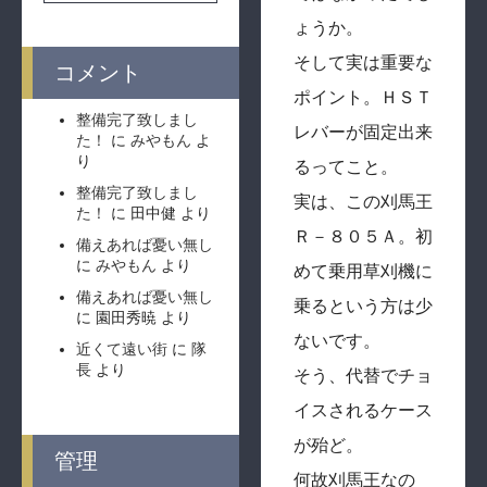
ょうか。
そして実は重要な
コメント
ポイント。ＨＳＴ
整備完了致しまし
レバーが固定出来
た！
に
みやもん
よ
り
るってこと。
整備完了致しまし
実は、この刈馬王
た！
に
田中健
より
Ｒ－８０５Ａ。初
備えあれば憂い無し
に
みやもん
より
めて乗用草刈機に
備えあれば憂い無し
乗るという方は少
に
園田秀暁
より
ないです。
近くて遠い街
に
隊
長
より
そう、代替でチョ
イスされるケース
が殆ど。
管理
何故刈馬王なの