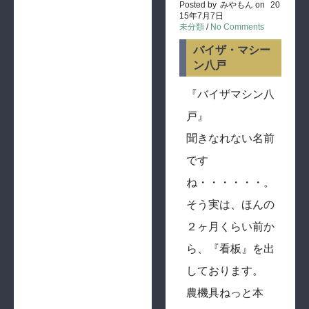
Posted by
みやもん
on
20
15年7月7日
未分類
/
No Comments
バイザ・マシー
ン八戸
『バイザマシン八
戸』
聞きなれない名前
です
ね・・・・・・。
そう実は、ほんの
２ヶ月くらい前か
ら、『看板』を出
しております。
農機具ねっと本