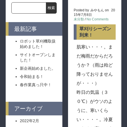
Posted by
みやもん
on
20
15年7月8日
未分類
/
No Comments
最新記事
草刈りシーズン
到来！
ロボット草刈機取扱
始めました！
肌寒い・・・。ま
サイトオープンしま
だ梅雨だからだろ
した！
うか？（雨は殆ど
新企画始めました。
降っておりません
令和始まる！
が・・・）
春作業真っ只中！
昨日の気温（３
０℃）がウソのよ
アーカイブ
うに、寒いくら
い・・・・。冷夏
2022年2月