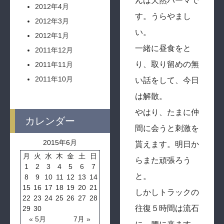
んは天然パーマで
2012年4月
す。うらやまし
2012年3月
い。
2012年1月
一緒に昼食をと
2011年12月
り、取り留めの無
2011年11月
2011年10月
い話をして、今日
は解散。
やはり、たまに仲
カレンダー
間に会うと刺激を
2015年6月
貰えます。明日か
月
火
水
木
金
土
日
らまた頑張ろう
1
2
3
4
5
6
7
と。
8
9
10
11
12
13
14
15
16
17
18
19
20
21
しかしトラックの
22
23
24
25
26
27
28
往復５時間は流石
29
30
« 5月
7月 »