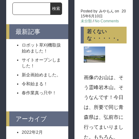
Posted by
みやもん
on
20
15年6月10日
未分類
/
No Comments
最新記事
若くない
な・・・・・。
ロボット草刈機取扱
始めました！
サイトオープンしま
した！
新企画始めました。
画像のお山は、そ
令和始まる！
う霊峰岩木山。そ
春作業真っ只中！
うなんです！今日
は、所要で同じ青
森県は、弘前市に
アーカイブ
行ってまいりまし
2022年2月
た。もちろん、