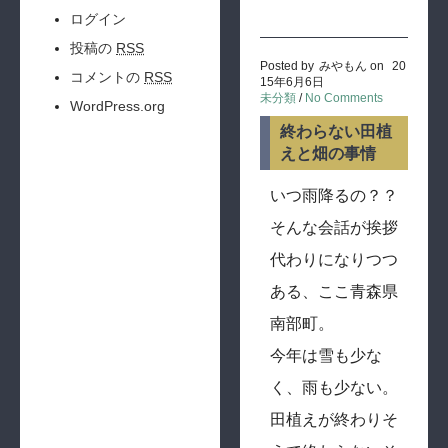
ログイン
投稿の
RSS
Posted by
みやもん
on
20
コメントの
RSS
15年6月6日
未分類
/
No Comments
WordPress.org
終わらない田植
えと畑の事情
いつ雨降るの？？
そんな会話が挨拶
代わりになりつつ
ある、ここ青森県
南部町。
今年は雪も少な
く、雨も少ない。
田植えが終わりそ