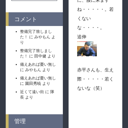
に、腰に来ます
ね・・・・・。若
コメント
くない
な・・・・。
整備完了致しまし
追伸
た！
に
みやもん
よ
り
整備完了致しまし
た！
に
田中健
より
備えあれば憂い無し
に
みやもん
より
赤平さんも、生え
備えあれば憂い無し
際・・・・・若く
に
園田秀暁
より
ないな（笑）
近くて遠い街
に
隊
長
より
管理