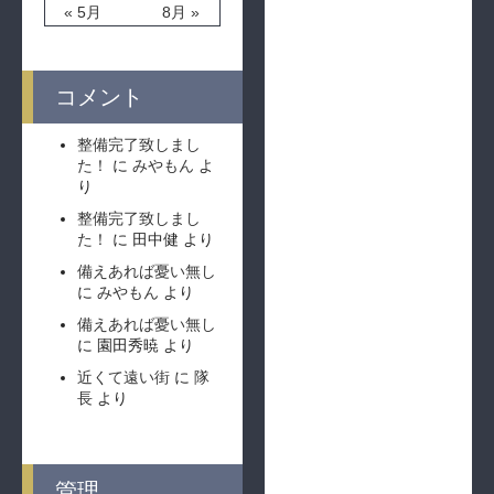
« 5月
8月 »
コメント
整備完了致しまし
た！
に
みやもん
よ
り
整備完了致しまし
た！
に
田中健
より
備えあれば憂い無し
に
みやもん
より
備えあれば憂い無し
に
園田秀暁
より
近くて遠い街
に
隊
長
より
管理