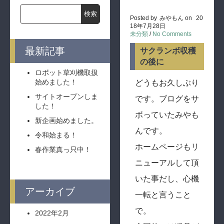
Posted by
みやもん
on
20
18年7月28日
未分類
/
No Comments
最新記事
サクランボ収穫
の後に
ロボット草刈機取扱
始めました！
どうもお久しぶり
サイトオープンしま
です。ブログをサ
した！
ボっていたみやも
新企画始めました。
んです。
令和始まる！
ホームページもリ
春作業真っ只中！
ニューアルして頂
いた事だし、心機
アーカイブ
一転と言うこと
で。
2022年2月