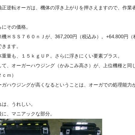
軸正逆転オーガは、機体の浮き上がりを押さえますので、作業
。
らにその価格。
来機ＨＳＳ７６０ｎＪが、367,200円（税込み）。+64.800
できます。
体重量も、１５ｋｇＵＰ。さらに浮きにくい要素プラス。
して、オーガーハウジング（かみこみ高さ）が、上位機種と同
２ｃｍ）
ーガハウジングが高くなるということは、オーガでの処理能力
。
れは、うれしい。
後に、マニアックな部分。