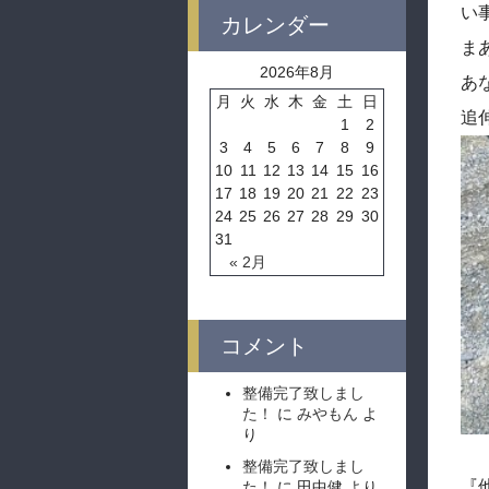
い
カレンダー
ま
2026年8月
あ
月
火
水
木
金
土
日
追
1
2
3
4
5
6
7
8
9
10
11
12
13
14
15
16
17
18
19
20
21
22
23
24
25
26
27
28
29
30
31
« 2月
コメント
整備完了致しまし
た！
に
みやもん
よ
り
整備完了致しまし
『
た！
に
田中健
より