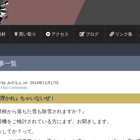
長日記
商材
買い取り
アクセス
ブログ
リンク集
事一覧
 by
みやもん
on
2014年11月17日
/
No Comments
浮かれ』ちゃいないぜ！
屋根から落ちた雪も除雪されますか？』
雪機をご検討されている方にまず、お聞きします。
うしてか？って。