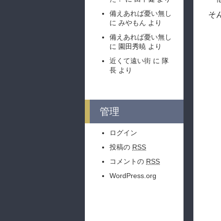
備えあれば憂い無し
そ
に
みやもん
より
備えあれば憂い無し
に
園田秀暁
より
近くて遠い街
に
隊
長
より
管理
ログイン
投稿の
RSS
コメントの
RSS
WordPress.org