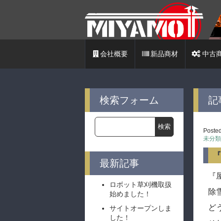
店
会社概要
新品商材
中古
検索フォーム
記
Posted
未分類
『
最新記事
『
ロボット草刈機取扱
除
始めました！
ど
サイトオープンしま
した！