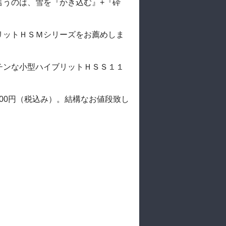
言うのは、雪を『かき込む』+『砕
リットＨＳＭシリーズをお薦めしま
チンな小型ハイブリットＨＳＳ１１
600円（税込み）。結構なお値段致し