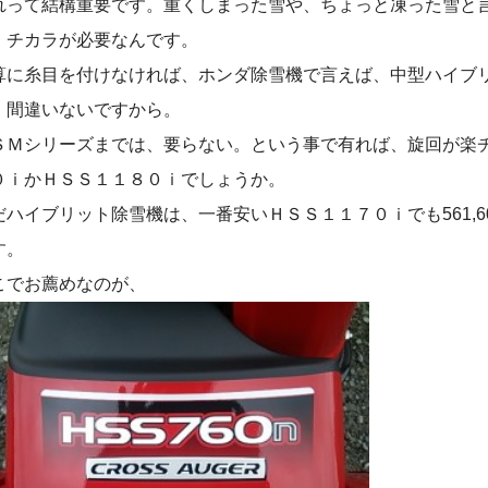
れって結構重要です。重くしまった雪や、ちょっと凍った雪と
』チカラが必要なんです。
算に糸目を付けなければ、ホンダ除雪機で言えば、中型ハイブ
。間違いないですから。
ＳＭシリーズまでは、要らない。という事で有れば、旋回が楽
０ｉかＨＳＳ１１８０ｉでしょうか。
だハイブリット除雪機は、一番安いＨＳＳ１１７０ｉでも561,
す。
こでお薦めなのが、