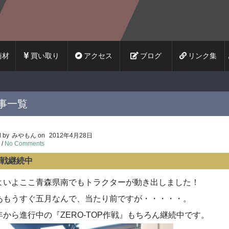
商材
買い取り
アクセス
ブログ
リンク集
事一覧
 by
みやもん
on
2012年4月28日
/
No Comments
戦継続中
よいよここ青森県南でもトラクターが動き出しました！
あもうすぐ五月なんで、当たり前ですが・・・・・。
年から進行中の『ZERO-TOP作戦』もちろん継続中です。