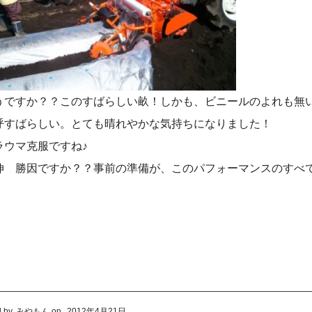
うですか？？このすばらしい畝！しかも、ビニールのよれも無
呼すばらしい。とても晴れやかな気持ちになりました！
ラウマ克服ですね♪
伸 勝因ですか？？事前の準備が、このパフォーマンスのすべ
 by
みやもん
on
2012年4月21日