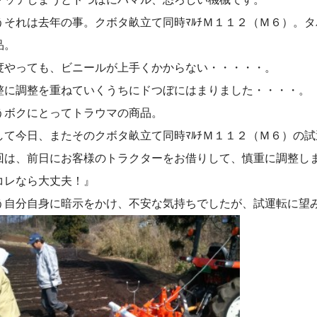
うそれは去年の事。クボタ畝立て同時ﾏﾙﾁＭ１１２（Ｍ６）。
品。
度やっても、ビニールが上手くかからない・・・・・。
整に調整を重ねていくうちにドつぼにはまりました・・・・。
うボクにとってトラウマの商品。
して今日、またそのクボタ畝立て同時ﾏﾙﾁＭ１１２（Ｍ６）の
回は、前日にお客様のトラクターをお借りして、慎重に調整し
コレなら大丈夫！』
う自分自身に暗示をかけ、不安な気持ちでしたが、試運転に望