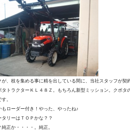
クが、枝を集める事に精を出している間に、当社スタッフが契
ボタトラクターＫＬ４８Ｚ。もちろん新型ミッション。クボタ
です。
かもローダー付き！やった、やったね♪
ータリーはＴＯＰかな？？
？純正か・・・・。純正。