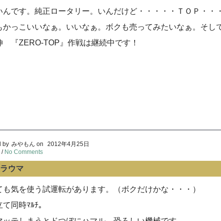
いんです。純正ロータリー。いんだけど・・・・・ＴＯＰ・・
もかっこいいなぁ。いいなぁ。ボクも売ってみたいなぁ。そし
伸 『ZERO-TOP』作戦は継続中です！
 by
みやもん
on
2012年4月25日
/
No Comments
ラウマ
ても気を使う試運転があります。（ボクだけかな・・・）
立て同時ﾏﾙﾁ。
マッテしまうとドつぼにハマル、恐ろしい機械です。