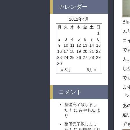
カレンダー
2012年4月
Bl
月
火
水
木
金
土
日
以
1
2
3
4
5
6
7
8
コ
9
10
11
12
13
14
15
で
16
17
18
19
20
21
22
23
24
25
26
27
28
29
人
30
し
« 3月
5月 »
で
ま
コメント
『
整備完了致しまし
あ
た！
に
みやもん
よ
違
り
整備完了致しまし
で
た！
に
田中健
より