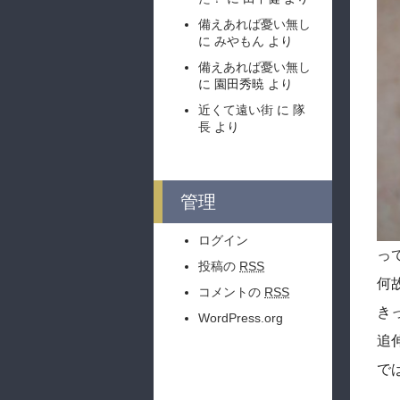
備えあれば憂い無し
に
みやもん
より
備えあれば憂い無し
に
園田秀暁
より
近くて遠い街
に
隊
長
より
管理
ログイン
っ
投稿の
RSS
何
コメントの
RSS
き
WordPress.org
追
で