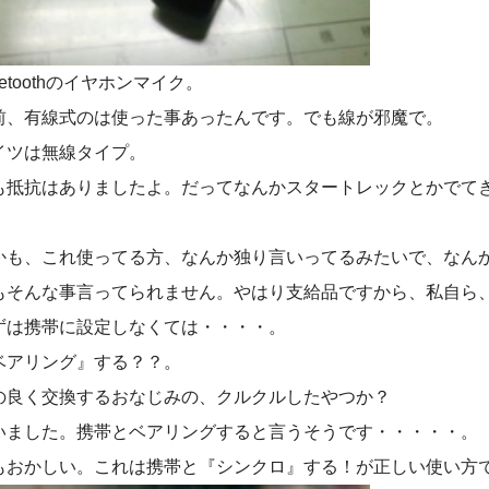
uetoothのイヤホンマイク。
前、有線式のは使った事あったんです。でも線が邪魔で。
イツは無線タイプ。
も抵抗はありましたよ。だってなんかスタートレックとかでて
。
かも、これ使ってる方、なんか独り言いってるみたいで、なん
もそんな事言ってられません。やはり支給品ですから、私自ら
ずは携帯に設定しなくては・・・・。
ベアリング』する？？。
の良く交換するおなじみの、クルクルしたやつか？
いました。携帯とベアリングすると言うそうです・・・・・。
もおかしい。これは携帯と『シンクロ』する！が正しい使い方