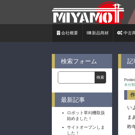
店長日記
会社概要
新品商材
中古
検索フォーム
記
Posted
未分類
作
最新記事
い
ロボット草刈機取扱
ま
始めました！
昨
サイトオープンしま
した！