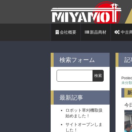
店長日記
会社概要
新品商材
中古
検索フォーム
記
Posted
未分類
新
最新記事
今
ロボット草刈機取扱
始めました！
サイトオープンしま
した！