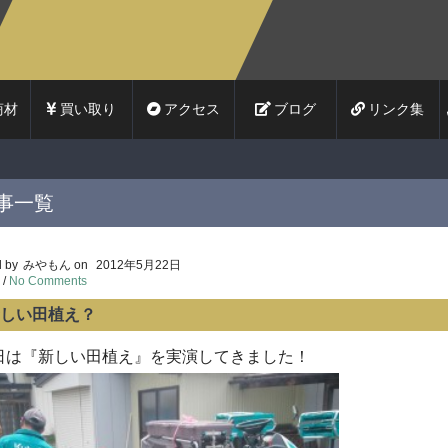
商材
買い取り
アクセス
ブログ
リンク集
事一覧
 by
みやもん
on
2012年5月22日
/
No Comments
しい田植え？
日は『新しい田植え』を実演してきました！