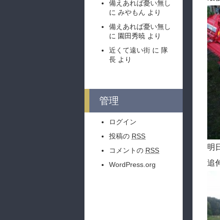
備えあれば憂い無し
に
みやもん
より
備えあれば憂い無し
に
園田秀暁
より
近くて遠い街
に
隊
長
より
管理
ログイン
投稿の
RSS
明
コメントの
RSS
追
WordPress.org