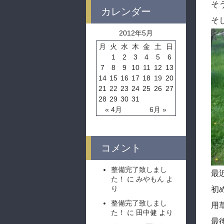
そ
カレンダー
そ
2012年5月
月
火
水
木
金
土
日
1
2
3
4
5
6
7
8
9
10
11
12
13
14
15
16
17
18
19
20
21
22
23
24
25
26
27
28
29
30
31
« 4月
6月 »
コメント
整備完了致しまし
最
た！
に
みやもん
よ
り
初
整備完了致しまし
用
た！
に
田中健
より
最