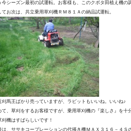
う今シーズン最初の試運転。お客様も、このクボタ田植え機の
してお次は、共立乗用草刈機ＲＭ８１Ａの納品試運転。
近刈馬王ばかり売っていますが、ラビットもいいね。いいね♪
めて、草刈をするお客様ですが、乗用草刈機の『楽しさ』を十
草刈機はすばらしいです！
後は、ササキコープレーションの代掻き機ＭＡＸ３１６－４Ｓ