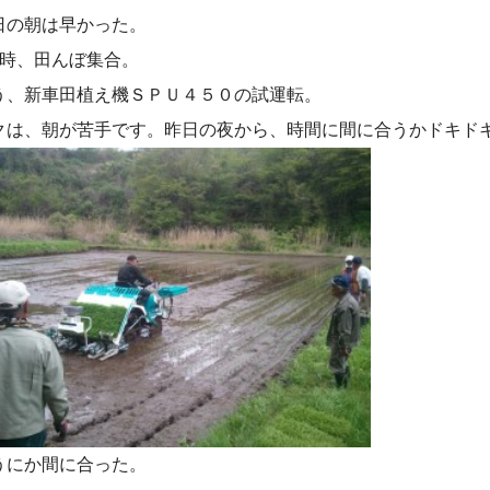
日の朝は早かった。
7時、田んぼ集合。
う、新車田植え機ＳＰＵ４５０の試運転。
クは、朝が苦手です。昨日の夜から、時間に間に合うかドキド
うにか間に合った。