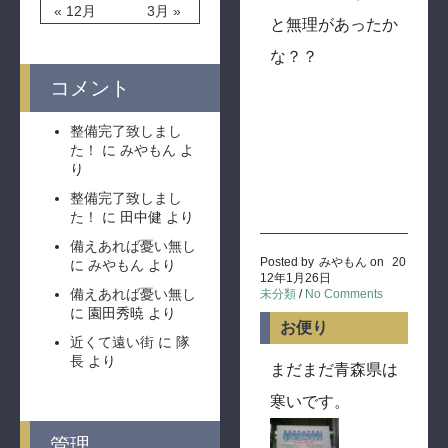
« 12月
3月 »
と無理があったか
な？？
コメント
整備完了致しまし
た！
に
みやもん
よ
り
整備完了致しまし
た！
に
田中健
より
備えあれば憂い無し
Posted by
みやもん
on
20
に
みやもん
より
12年1月26日
備えあれば憂い無し
未分類
/
No Comments
に
園田秀暁
より
お便り
近くて遠い街
に
隊
長
より
まだまだ青森県は
寒いです。
管理