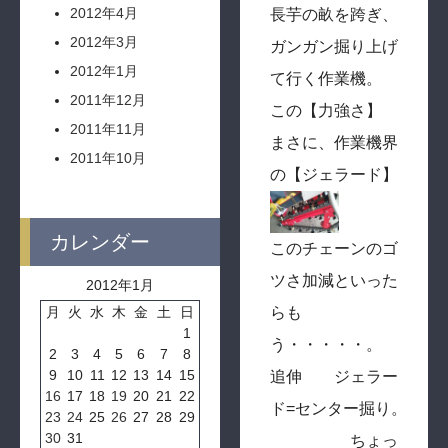
2012年4月
長芋の畝を跨ぎ、
2012年3月
ガンガン掘り上げ
2012年1月
て行く作業機。
2011年12月
この【力強さ】
2011年11月
まさに、作業機界
2011年10月
の【ジェラード】
カレンダー
このチェーンのゴ
ツさ加減といった
2012年1月
らも
月
火
水
木
金
土
日
1
う・・・・・。
2
3
4
5
6
7
8
9
10
11
12
13
14
15
追伸 ジェラー
16
17
18
19
20
21
22
ド=センター掘り。
23
24
25
26
27
28
29
30
31
ちょっ