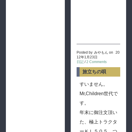
Posted by
みやもん
on
20
12年1月23日
日記
/
2 Comments
旅立ちの唄
すいません。
Mr,Children世代で
す。
年末に御注文頂い
た、極上トラクタ
ーＫＬ５０５、つ