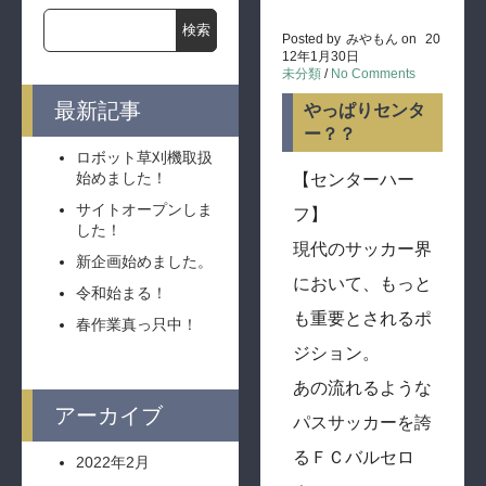
Posted by
みやもん
on
20
12年1月30日
未分類
/
No Comments
最新記事
やっぱりセンタ
ー？？
ロボット草刈機取扱
始めました！
【センターハー
サイトオープンしま
フ】
した！
現代のサッカー界
新企画始めました。
において、もっと
令和始まる！
も重要とされるポ
春作業真っ只中！
ジション。
あの流れるような
アーカイブ
パスサッカーを誇
るＦＣバルセロ
2022年2月